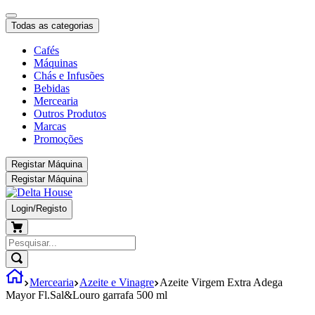
Todas as categorias
Cafés
Máquinas
Chás e Infusões
Bebidas
Mercearia
Outros Produtos
Marcas
Promoções
Registar Máquina
Registar Máquina
Login/Registo
Mercearia
Azeite e Vinagre
Azeite Virgem Extra Adega
Mayor Fl.Sal&Louro garrafa 500 ml