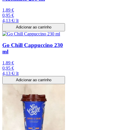
1
,
89
€
0
,
95
€
4,13
€
/
lt
Adicionar ao carrinho
Go Chill Cappuccino 230
ml
1
,
89
€
0
,
95
€
4,13
€
/
lt
Adicionar ao carrinho