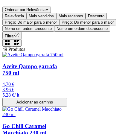
Ordenar por
Relevância
Relevância
Mais vendidos
Mais recentes
Desconto
Preço: Do maior para o menor
Preço: Do menor para o maior
Nome em ordem crescente
Nome em ordem decrescente
Filtrar
49
Produtos
Azeite Qampo garrafa
750 ml
4
,
70
€
3
,
96
€
5,28
€
/
lt
Adicionar ao carrinho
Go Chill Caramel
Macchiato 230 ml