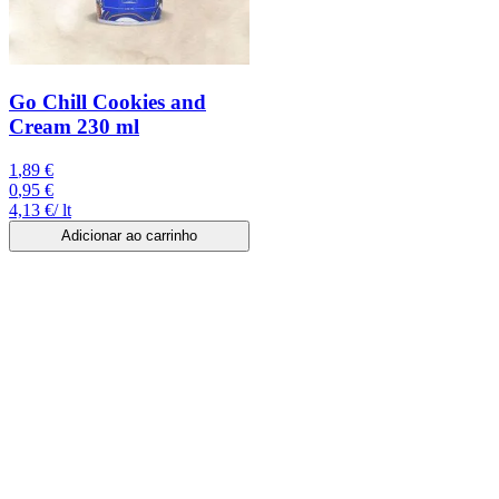
Go Chill Cookies and
Cream 230 ml
1
,
89
€
0
,
95
€
4,13
€
/
lt
Adicionar ao carrinho