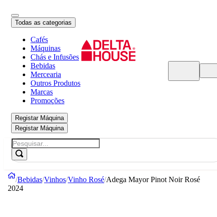
Todas as categorias
Cafés
Máquinas
Chás e Infusões
Bebidas
Mercearia
Outros Produtos
Marcas
Promoções
Registar Máquina
Registar Máquina
Bebidas
Vinhos
Vinho Rosé
Adega Mayor Pinot Noir Rosé
2024